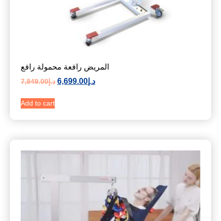
المريض رافعة محمولة رافع
د.إ
6,699.00
د.إ
7,849.00
Add to cart