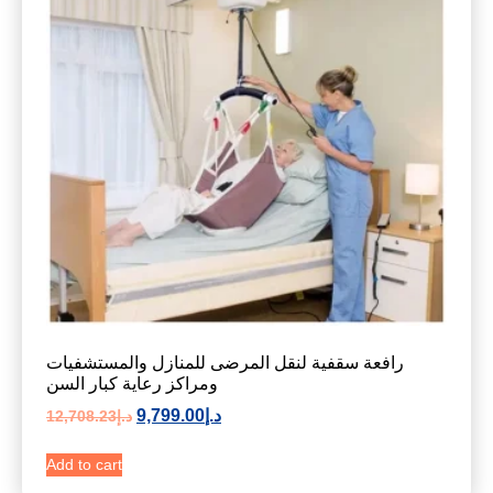
رافعة سقفية لنقل المرضى للمنازل والمستشفيات
ومراكز رعاية كبار السن
د.إ
9,799.00
د.إ
12,708.23
Add to cart