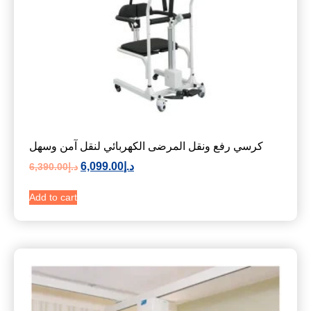
كرسي رفع ونقل المرضى الكهربائي لنقل آمن وسهل
د.إ
6,099.00
د.إ
6,390.00
Add to cart