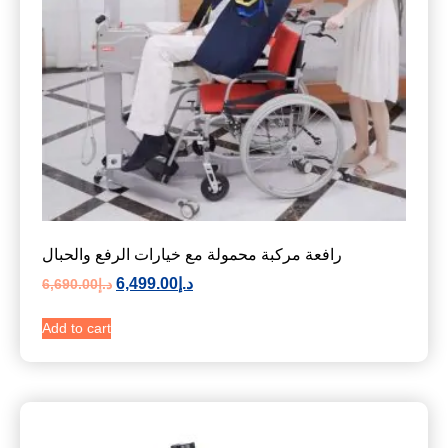
رافعة مركبة محمولة مع خيارات الرفع والحبال
د.إ
6,499.00
د.إ
6,690.00
Add to cart